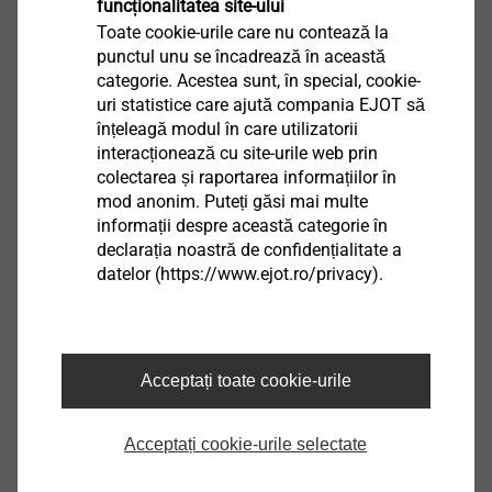
funcționalitatea site-ului
Toate cookie-urile care nu contează la
punctul unu se încadrează în această
®
categorie. Acestea sunt, în special, cookie-
EASYboss
V
uri statistice care ajută compania EJOT să
înțeleagă modul în care utilizatorii
Vizualizare produs
interacționează cu site-urile web prin
colectarea și raportarea informațiilor în
mod anonim. Puteți găsi mai multe
informații despre această categorie în
declarația noastră de confidențialitate a
datelor (https://www.ejot.ro/privacy).
®
EJOT TSSD
Vizualizare produs
Acceptați toate cookie-urile
Acceptați cookie-urile selectate