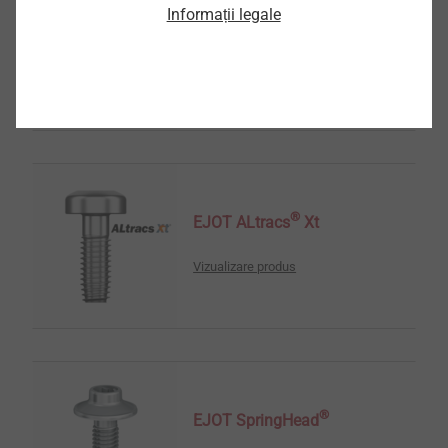
Informații legale
EJOT Structural Parts
Vizualizare produs
®
EJOT ALtracs
Xt
Vizualizare produs
®
EJOT SpringHead