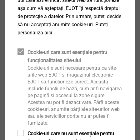
utilizate astfel încât site-ul web să funcționeze
așa cum vă așteptați. EJOT îți respectă dreptul
de protecție a datelor. Prin urmare, puteți decide
să nu acceptați anumite cookie-uri. Puteți
personaliza aici:
®
FLOWpoint DELTA PT
Cookie-uri care sunt esențiale pentru
Vizualizare produs
funcționalitatea site-ului
Cookie-urile sunt necesare pentru ca site-
urile web EJOT și magazinul electronic
EJOT să funcționeze corect. Aceasta
include funcții de bază, cum ar fi navigarea
pe pagină și accesul la zone sigure.
®
Acestea nu pot fi dezactivate. Fără aceste
EASYboss
cookie-uri, anumite părți ale site-urilor web
sau ale serviciilor dorite nu ar putea fi
Vizualizare produs
furnizate.
Cookie-uri care nu sunt esențiale pentru