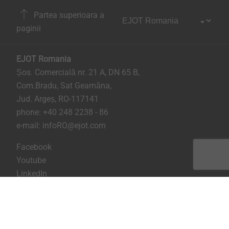
Partea superioara a
paginii
EJOT Romania
Șos. Comercială nr. 21 A, DN 65 B,
Com.Bradu, Sat Geamăna,
Jud. Argeș, RO-117141
phone:
+40 248 2238 - 86
e-mail:
infoRO@ejot.com
Facebook
Youtube
LinkedIn
Imprima
Confidentialitate