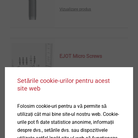
Vizualizare produs
EJOT Micro Screws
Vizualizare produs
Setările cookie-urilor pentru acest
site web
Folosim cookie-uri pentru a vă permite să
utilizați cât mai bine site-ul nostru web. Cookie-
®
CELL PT
urile pot fi date statistice anonime, informații
despre dvs., setările dvs. sau dispozitivele
Vizualizare produs