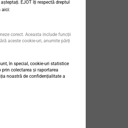
 așteptați. EJOT îți respectă dreptul
ibre-reinforced
 aici:
cs
produs
neze corect. Aceasta include funcții
ără aceste cookie-uri, anumite părți
t, în special, cookie-uri statistice
 prin colectarea și raportarea
ia noastră de confidențialitate a
Shaft
nection
inal and new
.