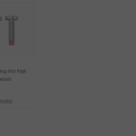
ing into high
erials
produs