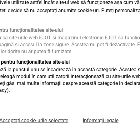
tivele utilizate astfel încât site-ul web să funcționeze așa cum vă
cellular foamed
pre-hole in f
uteți decide să nu acceptați anumite cookie-uri. Puteți personaliza
thermoplastics, also with
thermoplasti
fibre filling
Vizualizare produs
Vizualizare 
tru funcționalitatea site-ului
u ca site-urile web EJOT și magazinul electronic EJOT să funcțio
agină și accesul la zone sigure. Acestea nu pot fi dezactivate. F
ilor dorite nu ar putea fi furnizate.
 pentru funcționalitatea site-ului
ză la punctul unu se încadrează în această categorie. Acestea sun
eagă modul în care utilizatorii interacționează cu site-urile web
ți găsi mai multe informații despre această categorie în declaraț
acy).
®
EJOT Covers
EJOT
FLEX 
Development and
Flexible con
Informații legale
Acceptați cookie-urile selectate
t
production of functional
between orig
plastic parts with
access point
integrated contacts.