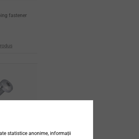
ping fastener
produs
®
DELTA PT
date statistice anonime, informații
ning without