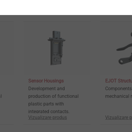
Vizualizare produs
Vizualizare 
Sensor Housings
EJOT Structu
Development and
Components 
l
production of functional
mechanical r
plastic parts with
integrated contacts.
Vizualizare produs
Vizualizare 