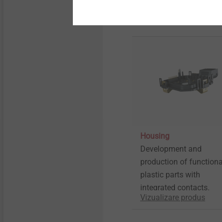
Vizualizare produs
Housing
Development and
production of functiona
plastic parts with
integrated contacts.
Vizualizare produs