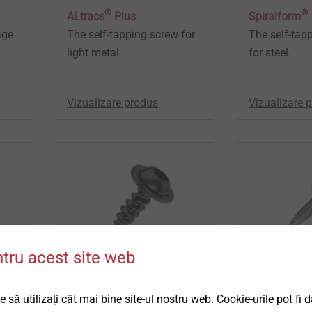
®
®
ALtracs
Plus
Spiralform
age
The self-tapping screw for
The self-tap
light metal
for steel.
Vizualizare produs
Vizualizare 
ntru acest site web
®
CELL PT
FLOWpoint 
 să utilizați cât mai bine site-ul nostru web. Cookie-urile pot fi 
e-
Thread-coining fastening in
Direct faste