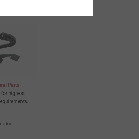
produs
ral Parts
for highest
equirements.
produs