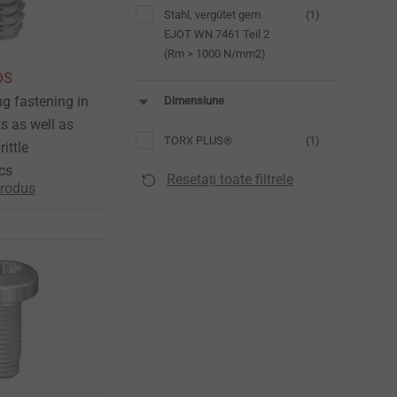
Stahl, vergütet gem.
(1)
EJOT WN 7461 Teil 2
(Rm > 1000 N/mm2)
DS
ng fastening in
Dimensiune
s as well as
TORX PLUS®
(1)
rittle
cs
Resetați toate filtrele
produs