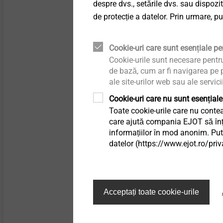
despre dvs., setările dvs. sau dispozi
punched thin sheets
de protecție a datelor. Prin urmare, p
Vizualizare produs
Cookie-uri care sunt esențiale pen
Cookie-urile sunt necesare pentr
de bază, cum ar fi navigarea pe p
ale site-urilor web sau ale servici
Cookie-uri care nu sunt esențiale
Toate cookie-urile care nu contea
care ajută compania EJOT să înțel
informațiilor în mod anonim. Pute
datelor (https://www.ejot.ro/priv
®
EJOT TSSD
Reliable fastening
Acceptați toate cookie-urile
solutions for lightweigh
sandwich structures