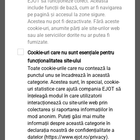
EJOT să funcționeze corect. Aceasta
include funcții de bază, cum ar fi navigarea
pe pagină și accesul la zone sigure.
Acestea nu pot fi dezactivate. Fără aceste
cookie-uri, anumite părți ale site-urilor web
sau ale serviciilor dorite nu ar putea fi
furnizate.
®
EJOT ALtracs
Xt
Cookie-uri care nu sunt esențiale pentru
funcționalitatea site-ului
Vizualizare produs
Toate cookie-urile care nu contează la
punctul unu se încadrează în această
categorie. Acestea sunt, în special, cookie-
uri statistice care ajută compania EJOT să
înțeleagă modul în care utilizatorii
interacționează cu site-urile web prin
®
colectarea și raportarea informațiilor în
EJOT SpringHead
mod anonim. Puteți găsi mai multe
informații despre această categorie în
Vizualizare produs
declarația noastră de confidențialitate a
datelor (https://www.ejot.ro/privacy).