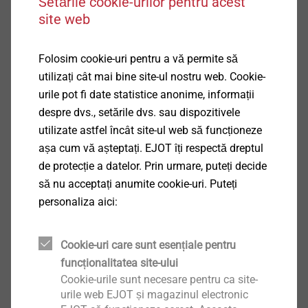
Setările cookie-urilor pentru acest
®
DELTA PT
site web
Vizualizare produs
Folosim cookie-uri pentru a vă permite să
utilizați cât mai bine site-ul nostru web. Cookie-
urile pot fi date statistice anonime, informații
despre dvs., setările dvs. sau dispozitivele
utilizate astfel încât site-ul web să funcționeze
®
ALtracs
Plus
așa cum vă așteptați. EJOT îți respectă dreptul
de protecție a datelor. Prin urmare, puteți decide
Vizualizare produs
să nu acceptați anumite cookie-uri. Puteți
personaliza aici:
Cookie-uri care sunt esențiale pentru
funcționalitatea site-ului
EJOT Micro Screws
Cookie-urile sunt necesare pentru ca site-
urile web EJOT și magazinul electronic
Vizualizare produs