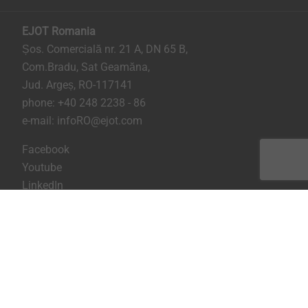
EJOT Romania
Șos. Comercială nr. 21 A, DN 65 B,
Com.Bradu, Sat Geamăna,
Jud. Argeș, RO-117141
phone:
+40 248 2238 - 86
e-mail:
infoRO@ejot.com
Facebook
Youtube
LinkedIn
Imprima
Confidentialitate
Termeni & Conditii
Printeaza pagina