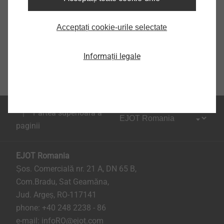
Acceptați cookie-urile selectate
Informații legale
Partea superioara a
paginii
EJOT Romania
Șos. Comercială nr. 21 A, DN 65 B,
Com.Bradu, Sat Geamăna,
Jud. Argeș, RO-117141
phone:
+40 248 2238 - 86
e-mail:
infoRO@ejot.com