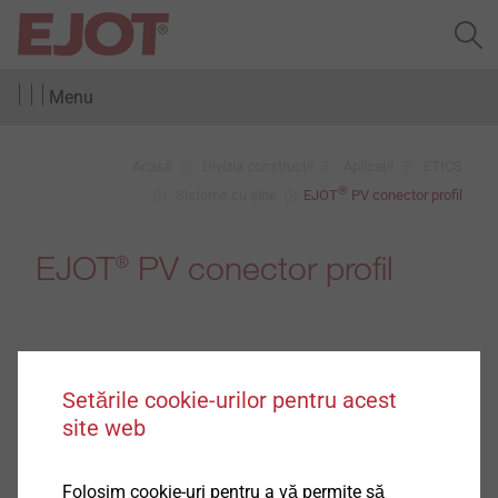
Menu
Acasă
Divizia construcții
Aplicații
ETICS
®
Sisteme cu șine
EJOT
PV conector profil
EJOT
PV conector profil
®
Setările cookie-urilor pentru acest
site web
Folosim cookie-uri pentru a vă permite să