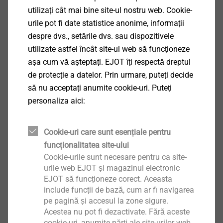
utilizați cât mai bine site-ul nostru web. Cookie-
urile pot fi date statistice anonime, informații
despre dvs., setările dvs. sau dispozitivele
utilizate astfel încât site-ul web să funcționeze
așa cum vă așteptați. EJOT îți respectă dreptul
de protecție a datelor. Prin urmare, puteți decide
să nu acceptați anumite cookie-uri. Puteți
personaliza aici:
Cookie-uri care sunt esențiale pentru
funcționalitatea site-ului
Cookie-urile sunt necesare pentru ca site-
urile web EJOT și magazinul electronic
EJOT să funcționeze corect. Aceasta
Specificații
include funcții de bază, cum ar fi navigarea
pe pagină și accesul la zone sigure.
Aplicații
Acestea nu pot fi dezactivate. Fără aceste
cookie-uri, anumite părți ale site-urilor web