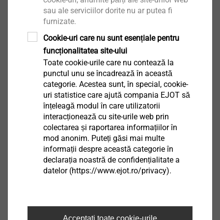
Pentru conectarea profilelor cu şină
sau ale serviciilor dorite nu ar putea fi
Pur și simplu fixați pe elementele șinei care
furnizate.
urmează să fie conectate
Cookie-uri care nu sunt esențiale pentru
Facilitează reglarea precisă a șinelor de bază
funcționalitatea site-ului
Lungime disponibilă: 30 mm fiecare și 1.150 mm
Toate cookie-urile care nu contează la
Proprietăți
punctul unu se încadrează în această
Prindere simplă pe elementele cu şină
categorie. Acestea sunt, în special, cookie-
Pentru alinierea uşoară şi exactă a şinelor de
uri statistice care ajută compania EJOT să
soclu
înțeleagă modul în care utilizatorii
Disponibil cu lungimi cuprinse între 30 mm şi
interacționează cu site-urile web prin
colectarea și raportarea informațiilor în
1150 mm
mod anonim. Puteți găsi mai multe
informații despre această categorie în
declarația noastră de confidențialitate a
datelor (https://www.ejot.ro/privacy).
Acceptați toate cookie-urile