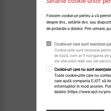
Setările cookie-urilor pe
Aplicații
Technical details & coatings
Fațade ventilate
Fixarea componentelor și c
subțiri pentru instalații fo
Folosim cookie-uri pentru a vă permite
Structural components
Sisteme de siguranță
made of plastics
Fixarea manșoanelor 
despre dvs., setările dvs. sau dispozi
fixarea sistemelor de
de protecție a datelor. Prin urmare, p
reținere pre-perforate 
Accesorii sisteme de
siguranță
(ex. table profilate)
Cookie-uri care sunt esențiale pen
Fixarea plăcilor defle
Cookie-urile sunt necesare pentr
Sisteme scurgere
Proprietăți
de bază, cum ar fi navigarea pe p
Oțel inoxidabil A2, cu 
ale site-urilor web sau ale servici
Șaibă de etanșare din
Profile interioare
Cookie-uri care nu sunt esențiale
Șaibă de etanșare p
Toate cookie-urile care nu contea
Poziționare exactă, f
care ajută compania EJOT să înțel
Fixarea directă
Fixare fără șpan și f
informațiilor în mod anonim. Pute
datelor (https://www.ejot.ro/priv
Proprietăți de prinder
Detalii tehnice
Diametru: 5,5 mm