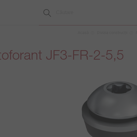
Acasă
Divizia construcții
toforant JF3-FR-2-5,5