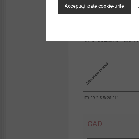
Capacitatea de găurir
Acceptați toate cookie-urile
Acționare: Cap hexal
Turația de înșurubar
*JF6 realizat din oțel i
Descriere produs
JF3-FR-2-5.5x25-E11
CAD