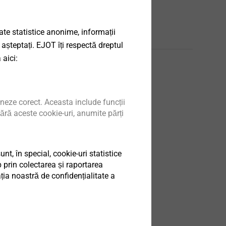
date statistice anonime, informații
English
 așteptați. EJOT îți respectă dreptul
 aici:
10/0200 JF3.pdf
1 MB
22/0126 JF3.pdf
1 MB
neze corect. Aceasta include funcții
ără aceste cookie-uri, anumite părți
t, în special, cookie-uri statistice
 prin colectarea și raportarea
ia noastră de confidențialitate a