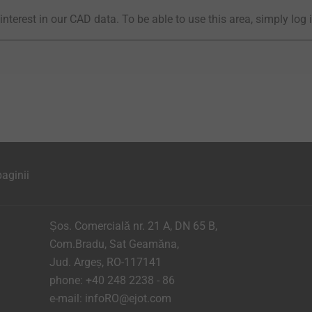
interest in our CAD data. To be able to use this area, simply log 
aginii
Șos. Comercială nr. 21 A, DN 65 B,
Com.Bradu, Sat Geamăna,
Jud. Argeș, RO-117141
phone:
+40 248 2238 - 86
e-mail:
infoRO@ejot.com