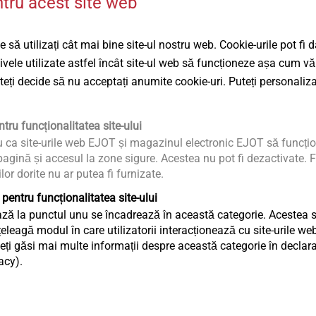
ntru acest site web
Descărcări
onsolelor pe profile metalice cu pereți
tovoltaice:
 să utilizați cât mai bine site-ul nostru web. Cookie-urile pot fi 
Romanian
de tabla trapezoidală, a clemelor pentru
tivele utilizate astfel încât site-ul web să funcționeze așa cum vă
 cusături verticale sau a elementelor de
uteți decide să nu acceptați anumite cookie-uri. Puteți personaliza
pe substructuri din oțel cu pereți subțiri
DoP ETA-
tru funcționalitatea site-ului
DoP ETA-
ctor de vânt pe elementele profilate
u ca site-urile web EJOT și magazinul electronic EJOT să funcțio
agină și accesul la zone sigure. Acestea nu pot fi dezactivate. F
vârf din oțel călit
ilor dorite nu ar putea fi furnizate.
 oțel inoxidabil
 pentru funcționalitatea site-ului
reasamblată
ză la punctul unu se încadrează în această categorie. Acestea sun
ără alunecare
eagă modul în care utilizatorii interacționează cu site-urile web
ără găurire preliminara
ți găsi mai multe informații despre această categorie în declaraț
acy).
e excelente