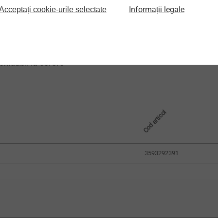
e t
+ t
: 1,0 + 1,0 mm
I
II
Informații legale
Acceptați cookie-urile selectate
obular T25
e: max. 1800 rpm
noxidabil la cerere
Cod articol
3593292391