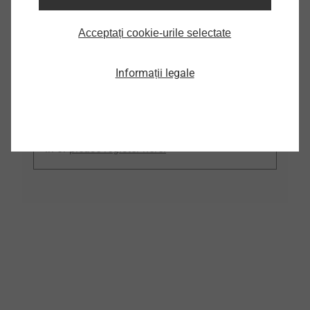
Acceptați cookie-urile selectate
CAD
Informații legale
* Thank you for your interest in our CAD
data. To be able to use this area, simply log
in or
please register here.