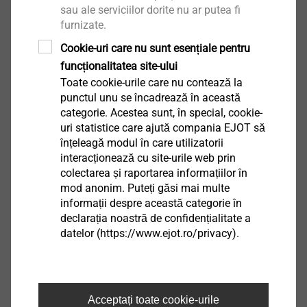
sau ale serviciilor dorite nu ar putea fi
furnizate.
Romanian
Cookie-uri care nu sunt esențiale pentru
English
funcționalitatea site-ului
Toate cookie-urile care nu contează la
punctul unu se încadrează în această
DoP ETA-21/0420 JT2.pdf
1 MB
categorie. Acestea sunt, în special, cookie-
uri statistice care ajută compania EJOT să
înțeleagă modul în care utilizatorii
interacționează cu site-urile web prin
colectarea și raportarea informațiilor în
mod anonim. Puteți găsi mai multe
JT2-18-5,5x40 F12 V16 EJOGUARD
informații despre această categorie în
3914021997
declarația noastră de confidențialitate a
datelor (https://www.ejot.ro/privacy).
Specificații
Descriere produs
JT2-18-5,5x40 F12 V16 EJOGUARD
Acceptați toate cookie-urile
Unitate
500