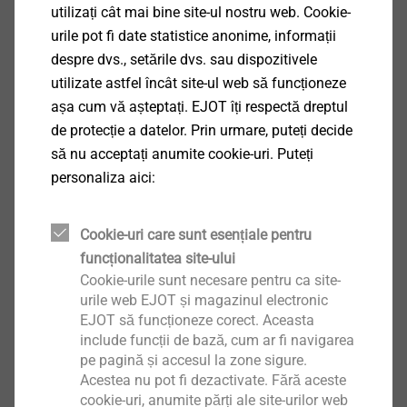
utilizați cât mai bine site-ul nostru web. Cookie-
Specificații
urile pot fi date statistice anonime, informații
despre dvs., setările dvs. sau dispozitivele
Aplicații
utilizate astfel încât site-ul web să funcționeze
Fixare tablă pe schelet metal 4-16 mm
așa cum vă așteptați. EJOT îți respectă dreptul
Proprietăți
de protecție a datelor. Prin urmare, puteți decide
Oțel călit
să nu acceptați anumite cookie-uri. Puteți
Protecție la coroziune EJOGUARD
personaliza aici:
Șaibă de etanșare zincată
Șaibă de etanșare preasamblată
Cookie-uri care sunt esențiale pentru
Detalii tehnice
funcționalitatea site-ului
Diametru: 5,5 mm
Cookie-urile sunt necesare pentru ca site-
Capacitatea de găurire t
+t
: 2,0 + 16,0 mm
I
II
urile web EJOT și magazinul electronic
Acționare: cap hexagonal SW8
EJOT să funcționeze corect. Aceasta
Turația de înșurubare: max. 1300 t/min.
include funcții de bază, cum ar fi navigarea
pe pagină și accesul la zone sigure.
Acestea nu pot fi dezactivate. Fără aceste
Descărcări
cookie-uri, anumite părți ale site-urilor web