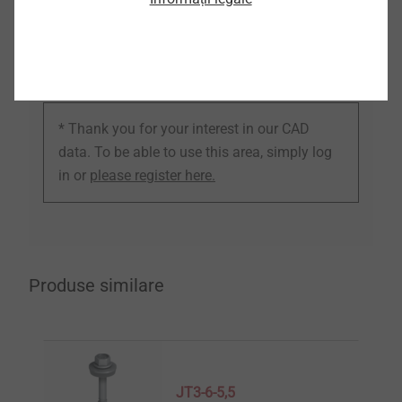
CAD
* Thank you for your interest in our CAD
data. To be able to use this area, simply log
in or
please register here.
Produse similare
JT3-6-5,5