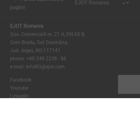
paginii
EJOT Romania
Șos. Comercială nr. 21 A, DN 65 B,
Com.Bradu, Sat Geamăna,
Jud. Argeș, RO-117141
phone:
+40 248 2238 - 86
e-mail:
infoRO@ejot.com
Facebook
Youtube
LinkedIn
Imprima
Confidentialitate
Termeni & Conditii
Printeaza pagina