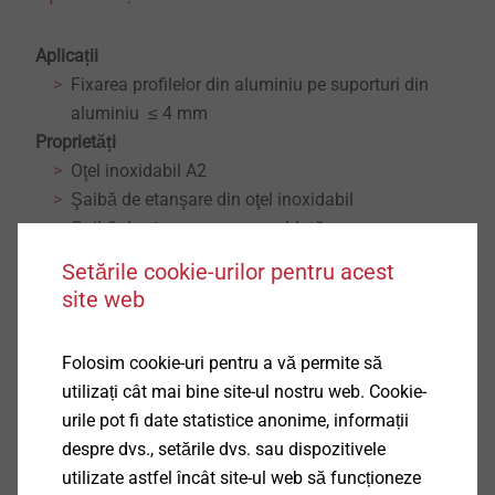
Aplicații
Fixarea profilelor din aluminiu pe suporturi din
aluminiu ≤ 4 mm
Proprietăți
Oţel inoxidabil A2
Şaibă de etanşare din oţel inoxidabil
Şaibă de etanşare preasamblată
Detalii tehnice
Setările cookie-urilor pentru acest
Diametru: 5,5 mm
site web
Capacitatea de găurire t
+ t
: 2,0 + 4,0 mm8
I
II
Acționare: cap hexagonal SW8
Folosim cookie-uri pentru a vă permite să
Turația de înșurubare: max.1500 rpm
utilizați cât mai bine site-ul nostru web. Cookie-
urile pot fi date statistice anonime, informații
Descărcări
despre dvs., setările dvs. sau dispozitivele
utilizate astfel încât site-ul web să funcționeze