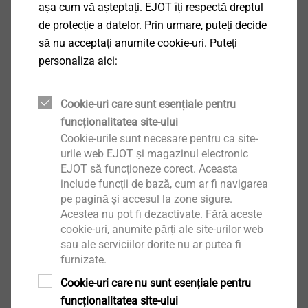
așa cum vă așteptați. EJOT îți respectă dreptul
Romanian
de protecție a datelor. Prin urmare, puteți decide
English
să nu acceptați anumite cookie-uri. Puteți
personaliza aici:
DoP ETA-10/0200 JT4.pdf
945 KB
Cookie-uri care sunt esențiale pentru
funcționalitatea site-ului
Cookie-urile sunt necesare pentru ca site-
Vă rugăm să alegeți o variantă de produs
urile web EJOT și magazinul electronic
EJOT să funcționeze corect. Aceasta
Filtru
include funcții de bază, cum ar fi navigarea
pe pagină și accesul la zone sigure.
Acestea nu pot fi dezactivate. Fără aceste
cookie-uri, anumite părți ale site-urilor web
sau ale serviciilor dorite nu ar putea fi
furnizate.
Cookie-uri care nu sunt esențiale pentru
JT4-6-5.5x19
funcționalitatea site-ului