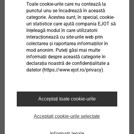
Toate cookie-urile care nu contează la
7380454301
punctul unu se încadrează în această
categorie. Acestea sunt, în special, cookie-
JT4-6-5.5x22 PU100
uri statistice care ajută compania EJOT să
înțeleagă modul în care utilizatorii
6380508301
interacționează cu site-urile web prin
colectarea și raportarea informațiilor în
JT4-6-5.5x22
mod anonim. Puteți găsi mai multe
informații despre această categorie în
7380508301
declarația noastră de confidențialitate a
datelor (https://www.ejot.ro/privacy).
JT4-6-5,5x30
7380509301
JT4-6-5.5x22-E16
Acceptați toate cookie-urile
3502111460
Acceptați cookie-urile selectate
JT4-6-5.5x30-E16
3502311461
Informații legale