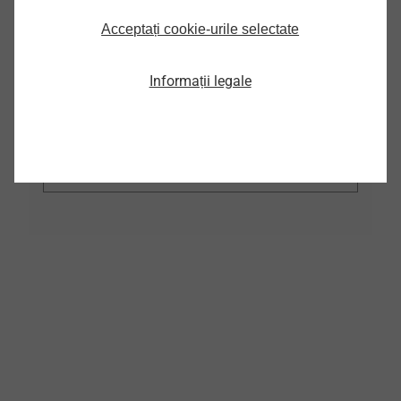
Acceptați cookie-urile selectate
CAD
Informații legale
* Thank you for your interest in our CAD
data. To be able to use this area, simply log
in or
please register here.