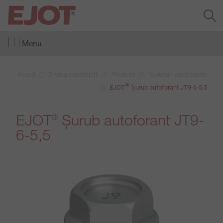
Menu
Acasă
Divizia construcții
Produse
Șuruburi autoforante
®
EJOT
Șurub autoforant JT9-6-5,5
EJOT
Șurub autoforant JT9-
®
6-5,5