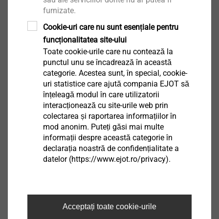
Romanian
furnizate.
English
Cookie-uri care nu sunt esențiale pentru
funcționalitatea site-ului
Toate cookie-urile care nu contează la
punctul unu se încadrează în această
DoP ETA-10/0200 JT9.pdf
946 KB
categorie. Acestea sunt, în special, cookie-
uri statistice care ajută compania EJOT să
înțeleagă modul în care utilizatorii
interacționează cu site-urile web prin
colectarea și raportarea informațiilor în
JT9-6-5,5x22 E16
mod anonim. Puteți găsi mai multe
informații despre această categorie în
3502111491
declarația noastră de confidențialitate a
datelor (https://www.ejot.ro/privacy).
Specificații
Descriere produs
JT9-6-5,5x22 E16
Unitate
Acceptați toate cookie-urile