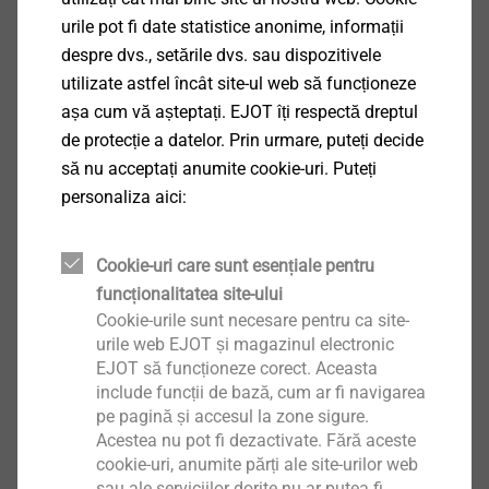
urile pot fi date statistice anonime, informații
Aplicații
despre dvs., setările dvs. sau dispozitivele
Fixarea profilelor de aluminiu pe structura de
utilizate astfel încât site-ul web să funcționeze
aluminiu de 4,0 mm
așa cum vă așteptați. EJOT îți respectă dreptul
Proprietăți
de protecție a datelor. Prin urmare, puteți decide
Oțel inoxidabil A4
să nu acceptați anumite cookie-uri. Puteți
Șaibă de etanșare din oțel inoxidabil
personaliza aici:
Șaibă de etanșare preasamblată
Detalii tehnice
Cookie-uri care sunt esențiale pentru
Diametru: 5,5 mm
funcționalitatea site-ului
Capacitatea de găurire t
+ t
: 2,0+4,0 mm
I
II
Cookie-urile sunt necesare pentru ca site-
Acționare: cap hexagonal SW8
urile web EJOT și magazinul electronic
Turația de înșurubare: max. 1500 rpm
EJOT să funcționeze corect. Aceasta
include funcții de bază, cum ar fi navigarea
pe pagină și accesul la zone sigure.
Descărcări
Acestea nu pot fi dezactivate. Fără aceste
cookie-uri, anumite părți ale site-urilor web
sau ale serviciilor dorite nu ar putea fi