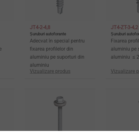
JT4-2-4,8
JT4-ZT-3-4,2
Șuruburi autoforante
Șuruburi autofo
Adecvat în special pentru
Fixarea profi
e
fixarea profilelor din
aluminiu pe 
aluminiu pe suporturi din
aluminiu ≤ 
aluminiu
Vizualizare produs
Vizualizare 