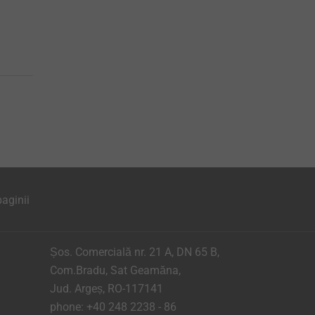
aginii
Șos. Comercială nr. 21 A, DN 65 B,
Com.Bradu, Sat Geamăna,
Jud. Argeș, RO-117141
phone:
+40 248 2238 - 86