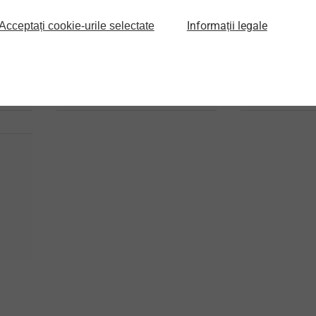
Șuruburi autoforante
Șuruburi autofo
Șurub pentru fixarea
Șurub pentru
Informații legale
Acceptați cookie-urile selectate
profilelor din aluminiu pe
profilelor di
e
suporturi din aluminiu ≤
suporturi di
3 mm
Vizualizare produs
Vizualizare 