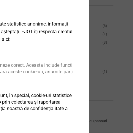
Dimensiune
rante
date statistice anonime, informații
 fixarea
Hexagon 8mm AF
(6)
 așteptați. EJOT îți respectă dreptul
late din oţel pe
TORX T20
(1)
 aici:
 oţel
TORX T25
(3)
produs
Fixare
neze corect. Aceasta include funcții
ără aceste cookie-uri, anumite părți
Foi profilate la
(1)
substructură
Componenta 1
t, în special, cookie-uri statistice
 prin colectarea și raportarea
Componenta 2
ia noastră de confidențialitate a
Fixarea acoperișului cu panouri
sandwich