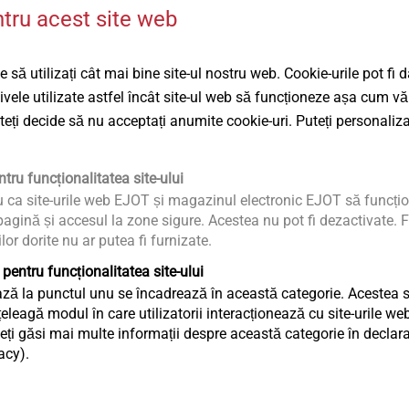
ntru acest site web
JT3-3-5,5
JT3-12-5,5
Șuruburi autoforante
Șuruburi autofo
 să utilizați cât mai bine site-ul nostru web. Cookie-urile pot fi 
Șurub pentru fixarea
Șurub pentru
tivele utilizate astfel încât site-ul web să funcționeze așa cum vă
plăcilor profilate din
plăcilor profi
e
uteți decide să nu acceptați anumite cookie-uri. Puteți personaliza
oţel/aluminiu pe suporturi
suporturi din
e
din oţel/aluminiu
Vizualizare produs
Vizualizare 
tru funcționalitatea site-ului
u ca site-urile web EJOT și magazinul electronic EJOT să funcțio
agină și accesul la zone sigure. Acestea nu pot fi dezactivate. F
ilor dorite nu ar putea fi furnizate.
 pentru funcționalitatea site-ului
ză la punctul unu se încadrează în această categorie. Acestea sun
eagă modul în care utilizatorii interacționează cu site-urile web
ți găsi mai multe informații despre această categorie în declaraț
acy).
JT4-ZT-4-4,8
JT4-6-5,5