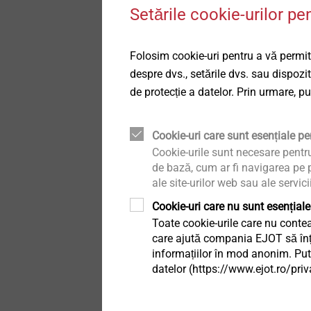
Technical details & coatings
Setările cookie-urilor pe
Fațade ventilate
JT9-6-5,5
Șuruburi autoforante
Structural components
Folosim cookie-uri pentru a vă permite
Sisteme de siguranță
made of plastics
Șurub pentru fixarea
despre dvs., setările dvs. sau dispozi
profilelor de aluminiu p
de protecție a datelor. Prin urmare, p
structura de aluminiu d
Accesorii sisteme de
siguranță
4,0 mm
Vizualizare produs
Cookie-uri care sunt esențiale pen
Sisteme scurgere
Cookie-urile sunt necesare pentr
de bază, cum ar fi navigarea pe p
ale site-urilor web sau ale servici
Profile interioare
Cookie-uri care nu sunt esențiale
Toate cookie-urile care nu contea
Fixarea directă
care ajută compania EJOT să înțel
informațiilor în mod anonim. Pute
datelor (https://www.ejot.ro/priv
JT4-FR-4-4,8