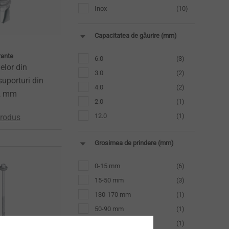
Inox
(10)
Capacitatea de găurire (mm)
rante
6.0
(3)
lelor din
3.0
(2)
suporturi din
4.0
(2)
2 mm
2.0
(1)
12.0
(1)
produs
Grosimea de prindere (mm)
0-15 mm
(6)
15-50 mm
(3)
130-170 mm
(1)
50-90 mm
(1)
90-130 mm
(1)