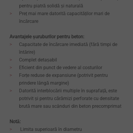
pentru piatră solidă și naturală
Preț mai mare datorită capacităților mari de
încărcare
Avantajele șuruburilor pentru beton:
​​​​​​​Capacitate de încărcare imediată (fără timpi de
întărire)
Complet detașabil
Eficient din punct de vedere al costurilor
Forțe reduse de expansiune (potrivit pentru
prindere lângă margine)
Datorită interblocării multiple în suprafață, este
potrivit și pentru cărămizi perforate cu densitate
brută mare sau scânduri din beton precomprimat
Notă:
​​​​​​​
Limita superioară în diametru