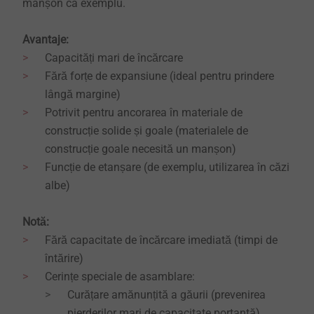
manșon ca exemplu.
Avantaje:
Capacități mari de încărcare
Fără forțe de expansiune (ideal pentru prindere
lângă margine)
Potrivit pentru ancorarea în materiale de
construcție solide și goale (materialele de
construcție goale necesită un manșon)
Funcție de etanșare (de exemplu, utilizarea în căzi
albe)
Notă:
Fără capacitate de încărcare imediată (timpi de
întărire)
Cerințe speciale de asamblare:
Curățare amănunțită a găurii (prevenirea
pierderilor mari de capacitate portantă)