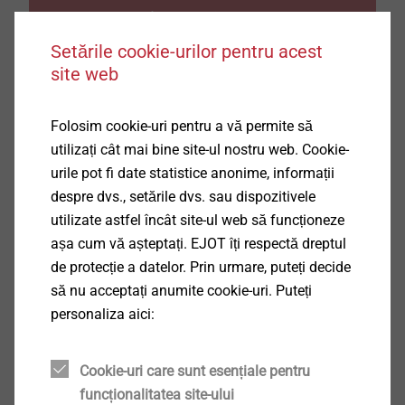
Mai ai și alte întrebări?
Setările cookie-urilor pentru acest
Te rog să ne scrii la adresa de e-mail:
site web
inforo@ejot.com
Folosim cookie-uri pentru a vă permite să
utilizați cât mai bine site-ul nostru web. Cookie-
urile pot fi date statistice anonime, informații
MAI MULTE ARTICOLE
despre dvs., setările dvs. sau dispozitivele
utilizate astfel încât site-ul web să funcționeze
așa cum vă așteptați. EJOT îți respectă dreptul
Pentru mai multe informații citiți și celelalte
de protecție a datelor. Prin urmare, puteți decide
ghiduri ale noastre.
să nu acceptați anumite cookie-uri. Puteți
personaliza aici:
Calcule preliminare pentru fixarea învelitorilor
Noua consolă inox pentru fațade ventilate
®
CROSSFIX
Cookie-uri care sunt esențiale pentru
Fixări directe prin împușcare
funcționalitatea site-ului