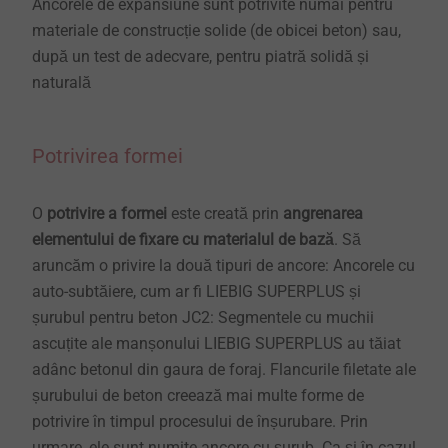
Ancorele de expansiune sunt potrivite numai pentru
materiale de construcție solide (de obicei beton) sau,
după un test de adecvare, pentru piatră solidă și
naturală
Potrivirea formei
O
potrivire a formei
este creată prin
angrenarea
elementului de fixare cu materialul de bază
. Să
aruncăm o privire la două tipuri de ancore: Ancorele cu
auto-subtăiere, cum ar fi LIEBIG SUPERPLUS și
șurubul pentru beton JC2: Segmentele cu muchii
ascuțite ale manșonului LIEBIG SUPERPLUS au tăiat
adânc betonul din gaura de foraj. Flancurile filetate ale
șurubului de beton creează mai multe forme de
potrivire în timpul procesului de înșurubare. Prin
urmare, ele sunt numite ancore cu șurub. Ca și în cazul