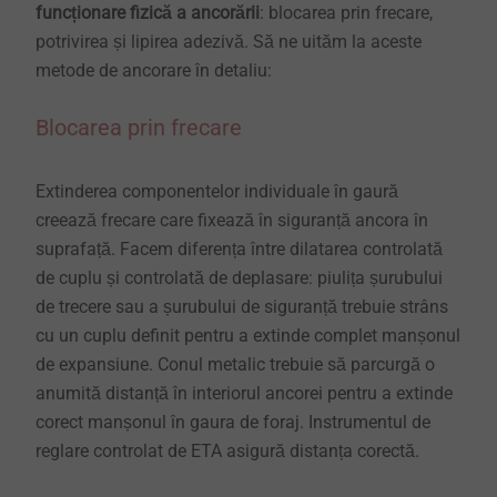
funcționare fizică a ancorării
: blocarea prin frecare,
potrivirea și lipirea adezivă. Să ne uităm la aceste
metode de ancorare în detaliu:
Blocarea prin frecare
Extinderea componentelor individuale în gaură
creează frecare care fixează în siguranță ancora în
suprafață. Facem diferența între dilatarea controlată
de cuplu și controlată de deplasare: piulița șurubului
de trecere sau a șurubului de siguranță trebuie strâns
cu un cuplu definit pentru a extinde complet manșonul
de expansiune. Conul metalic trebuie să parcurgă o
anumită distanță în interiorul ancorei pentru a extinde
corect manșonul în gaura de foraj. Instrumentul de
reglare controlat de ETA asigură distanța corectă.