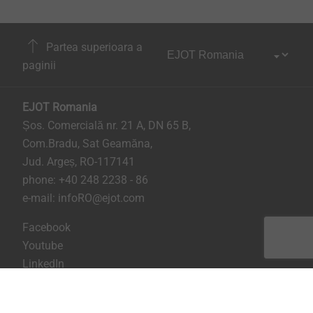
Partea superioara a
paginii
EJOT Romania
Șos. Comercială nr. 21 A, DN 65 B,
Com.Bradu, Sat Geamăna,
Jud. Argeș, RO-117141
phone:
+40 248 2238 - 86
e-mail:
infoRO@ejot.com
Facebook
Youtube
LinkedIn
Imprima