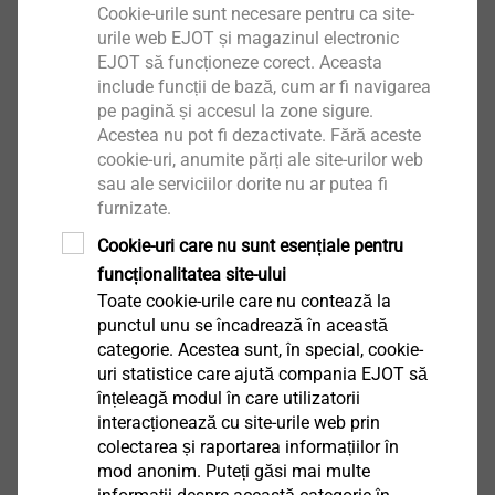
Cookie-urile sunt necesare pentru ca site-
Acoperiș plan
urile web EJOT și magazinul electronic
EJOT să funcționeze corect. Aceasta
include funcții de bază, cum ar fi navigarea
Partea 1 – Bazele planificării
pe pagină și accesul la zone sigure.
Partea 2 – Tipuri de ancorări cu membrane
Acestea nu pot fi dezactivate. Fără aceste
cookie-uri, anumite părți ale site-urilor web
de acoperiș
sau ale serviciilor dorite nu ar putea fi
Partea 3 – Concepte de bază ale
furnizate.
dimensionării inițiale
Cookie-uri care nu sunt esențiale pentru
Partea 4 – Testul de smulgere la vânt
funcționalitatea site-ului
Partea 5 – Calculul sarcinii vântului
Toate cookie-urile care nu contează la
Partea 6 - Technical rules for flat roofs
punctul unu se încadrează în această
categorie. Acestea sunt, în special, cookie-
Șuruburi autoforante
uri statistice care ajută compania EJOT să
înțeleagă modul în care utilizatorii
interacționează cu site-urile web prin
Partea 1 – Tipuri de șuruburi
colectarea și raportarea informațiilor în
Partea 2 – Stiluri de cap și tipuri de unități
mod anonim. Puteți găsi mai multe
Partea 3 – Producția de șuruburi autoforante